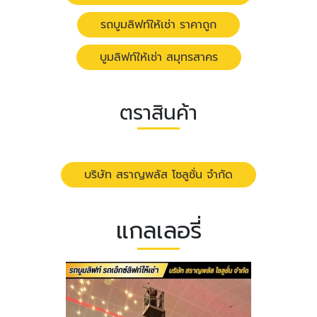
รถบูมลิฟท์ให้เช่า ราคาถูก
บูมลิฟท์ให้เช่า สมุทรสาคร
ตราสินค้า
บริษัท สราญพลัส โซลูชั่น จำกัด
แกลเลอรี่