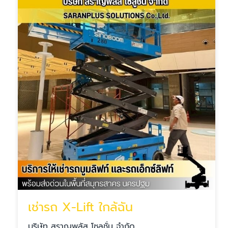
เช่ารถ X-Lift ใกล้ฉัน
บริษัท สราญพลัส โซลูชั่น จำกัด