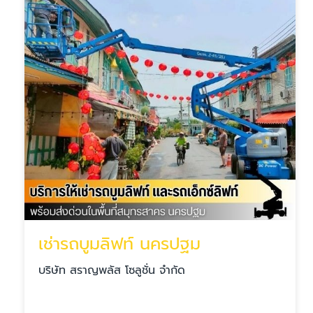
เช่ารถบูมลิฟท์ นครปฐม
บริษัท สราญพลัส โซลูชั่น จำกัด