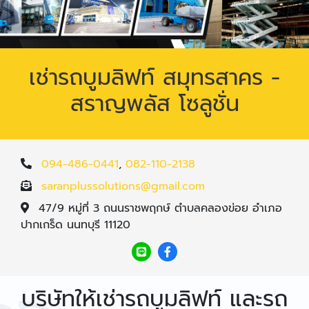
เช่ารถบูมลิฟท์ สมุทรสาคร -
สราญพลัส โซลูชั่น
094-486-0441
,
082-110-2138
saranplussolutions@gmail.com
47/9 หมู่ที่ 3 ถนนราชพฤกษ์ ตำบลคลองข่อย อำเภอ
ปากเกร็ด นนทบุรี 11120
บริษัทให้เช่ารถบูมลิฟท์ และรถ