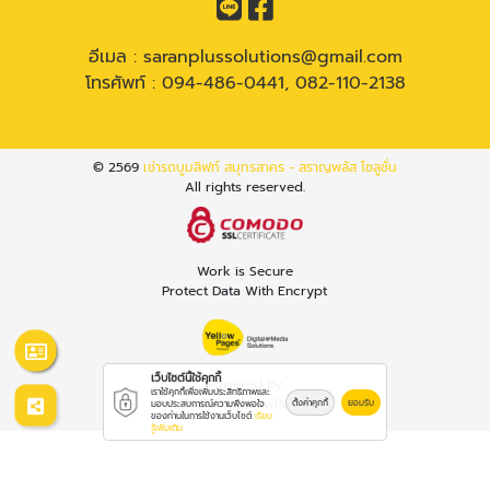
อีเมล :
saranplussolutions@gmail.com
โทรศัพท์ :
094-486-0441
,
082-110-2138
© 2569
เช่ารถบูมลิฟท์ สมุทรสาคร - สราญพลัส โซลูชั่น
All rights reserved.
Work is Secure
Protect Data With Encrypt
เว็บไซต์นี้ใช้คุกกี้
Powered By
เราใช้คุกกี้เพื่อเพิ่มประสิทธิภาพและ
Thailand YellowPages
ตั้งค่าคุกกี้
ยอมรับ
มอบประสบการณ์ความพึงพอใจ
ของท่านในการใช้งานเว็บไซต์
เรียน
รู้เพิ่มเติม