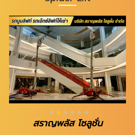
สราญพลัส โซลูชั่น