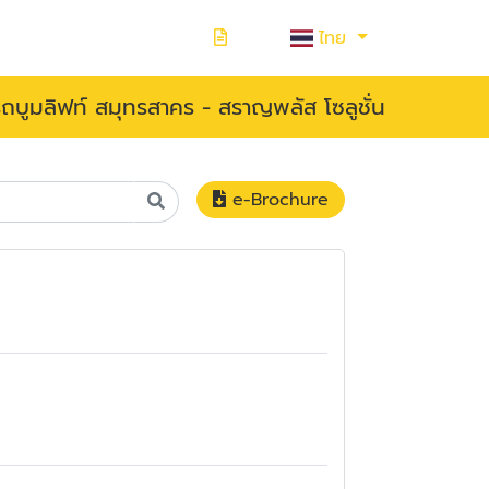
ไทย
ารถบูมลิฟท์ สมุทรสาคร - สราญพลัส โซลูชั่น
e-Brochure