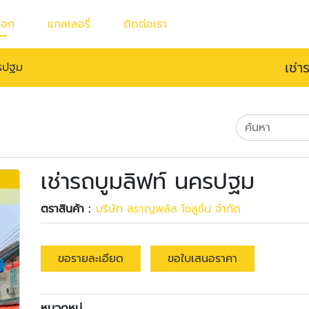
็อก
แกลเลอรี่
ติดต่อเรา
เช่
ครปฐม
เช่ารถบูมลิฟท์ นครปฐม
ตราสินค้า :
บริษัท สราญพลัส โซลูชั่น จำกัด
ขอรายละเอียด
ขอใบเสนอราคา
หมวดหมู่