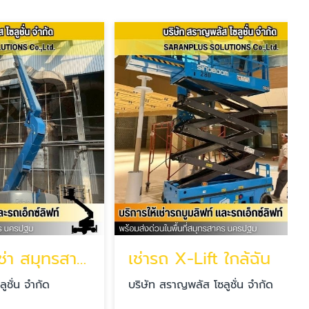
รถบูมลิฟท์ให้เช่า สมุทรสาคร
เช่ารถ X-Lift ใกล้ฉัน
ัด
บริษัท สราญพลัส โซลูชั่น จำกัด