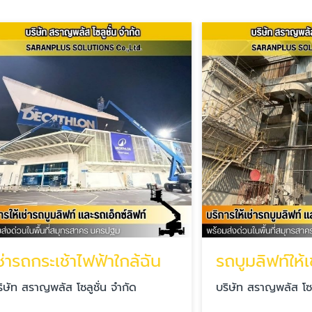
ระเช้าไฟฟ้าใกล้ฉัน
ญพลัส โซลูชั่น จำกัด
บริษัท สราญพลัส โซลูชั่น จำก