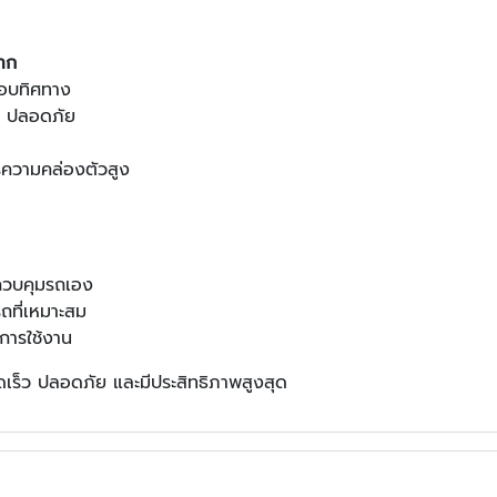
มาก
อบทิศทาง
วก ปลอดภัย
รความคล่องตัวสูง
รควบคุมรถเอง
ถที่เหมาะสม
การใช้งาน
วดเร็ว ปลอดภัย และมีประสิทธิภาพสูงสุด